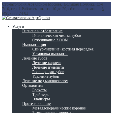
Стоматология Арт Орион
Москва, Большая Полянка, дом
7/10, стр. 1
Работаем пн-пт с 10 до 20, сб и вс - по записи
8
(495) 777-74-83
Услуги
Гигиена и отбеливание
Гигиеническая чистка зубов
Отбеливание ZOOM
Имплантация
Синус-лифтинг (костная пересадка)
Установка импланта
Лечение зубов
Лечение кариеса
Лечение пульпита
Реставрация зубов
Удаление зубов
Лечение под микроскопом
Ортодонтия
Брекеты
Трейнеры
Элайнеры
Протезирование
Металлокерамические коронки
Безметалловые коронки