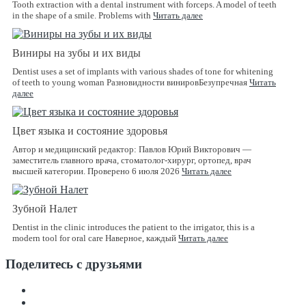
Tooth extraction with a dental instrument with forceps. A model of teeth
in the shape of a smile. Problems with
Читать далее
Виниры на зубы и их виды
Dentist uses a set of implants with various shades of tone for whitening
of teeth to young woman Разновидности винировБезупречная
Читать
далее
Цвет языка и состояние здоровья
Автор и медицинский редактор: Павлов Юрий Викторович —
заместитель главного врача, стоматолог-хирург, ортопед, врач
высшей категории. Проверено 6 июля 2026
Читать далее
Зубной Налет
Dentist in the clinic introduces the patient to the irrigator, this is a
modern tool for oral care Наверное, каждый
Читать далее
Поделитесь с друзьями