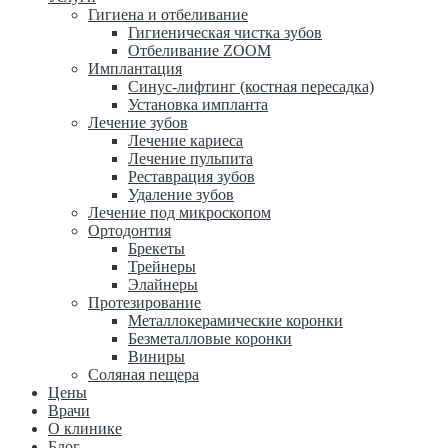
Гигиена и отбеливание
Гигиеническая чистка зубов
Отбеливание ZOOM
Имплантация
Синус-лифтинг (костная пересадка)
Установка импланта
Лечение зубов
Лечение кариеса
Лечение пульпита
Реставрация зубов
Удаление зубов
Лечение под микроскопом
Ортодонтия
Брекеты
Трейнеры
Элайнеры
Протезирование
Металлокерамические коронки
Безметалловые коронки
Виниры
Соляная пещера
Цены
Врачи
О клинике
Блог