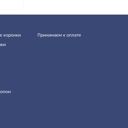
е коронки
Принимаем к оплате
нки
копом