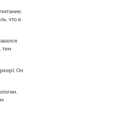
 питание,
ь, что в
тавался
, тем
ркер). Он
ологии,
зм