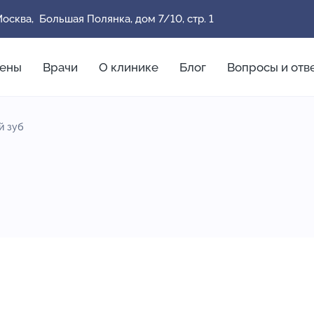
осква, Большая Полянка, дом 7/10, стр. 1
ены
Врачи
О клинике
Блог
Вопросы и отв
й зуб