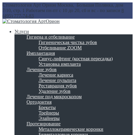
Стоматология Арт Орион
Москва, Большая Полянка, дом
7/10, стр. 1
Работаем пн-пт с 10 до 20, сб и вс - по записи
8
(495) 777-74-83
Услуги
Гигиена и отбеливание
Гигиеническая чистка зубов
Отбеливание ZOOM
Имплантация
Синус-лифтинг (костная пересадка)
Установка импланта
Лечение зубов
Лечение кариеса
Лечение пульпита
Реставрация зубов
Удаление зубов
Лечение под микроскопом
Ортодонтия
Брекеты
Трейнеры
Элайнеры
Протезирование
Металлокерамические коронки
Безметалловые коронки