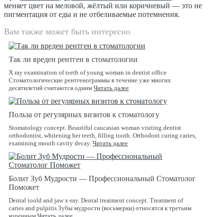
меняет цвет на меловой, жёлтый или коричневый — это не
пигментация от еды и не отбеливаемые потемнения.
Вам также может быть интересно
Так ли вреден рентген в стоматологии
X ray examination of teeth of young woman in dentist office
Стоматологические рентгенограммы в течение уже многих
десятилетий считаются одним
Читать далее
Польза от регулярных визитов к стоматологу
Stomatology concept. Beautiful caucasian woman visiting dentist
orthodontist, whitening her teeth, filling tooth. Orthodont curing caries,
examining mouth cavity decay.
Читать далее
Болит Зуб Мудрости — Профессиональный Стоматолог
Поможет
Dental toold and jaw x-ray. Dental treatment concept. Treatment of
caries and pulpitis Зубы мудрости (восьмерки) относятся к третьим
коренным
Читать далее