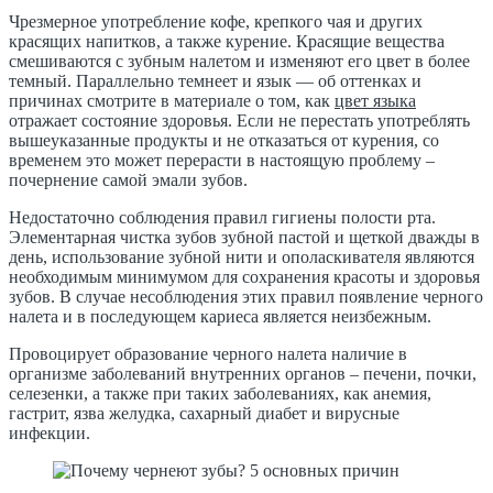
Чрезмерное употребление кофе, крепкого чая и других
красящих напитков, а также курение. Красящие вещества
смешиваются с зубным налетом и изменяют его цвет в более
темный.
Параллельно темнеет и язык — об оттенках и
причинах смотрите в материале о том, как
цвет языка
отражает состояние здоровья. Если не перестать употреблять
вышеуказанные продукты и не отказаться от курения, со
временем это может перерасти в настоящую проблему –
почернение самой эмали зубов.
Недостаточно соблюдения правил гигиены полости рта.
Элементарная чистка зубов зубной пастой и щеткой дважды в
день, использование зубной нити и ополаскивателя являются
необходимым минимумом для сохранения красоты и здоровья
зубов. В случае несоблюдения этих правил появление черного
налета и в последующем кариеса является неизбежным.
Провоцирует образование черного налета наличие в
организме заболеваний внутренних органов – печени, почки,
селезенки, а также при таких заболеваниях, как анемия,
гастрит, язва желудка, сахарный диабет и вирусные
инфекции.