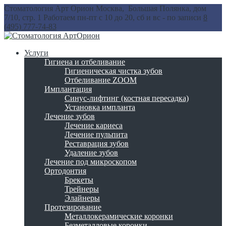
Стоматология Арт Орион
Москва, Большая Полянка, дом
7/10, стр. 1
Работаем пн-пт с 10 до 20, сб и вс - по записи
8
(495) 777-74-83
Услуги
Гигиена и отбеливание
Гигиеническая чистка зубов
Отбеливание ZOOM
Имплантация
Синус-лифтинг (костная пересадка)
Установка импланта
Лечение зубов
Лечение кариеса
Лечение пульпита
Реставрация зубов
Удаление зубов
Лечение под микроскопом
Ортодонтия
Брекеты
Трейнеры
Элайнеры
Протезирование
Металлокерамические коронки
Безметалловые коронки