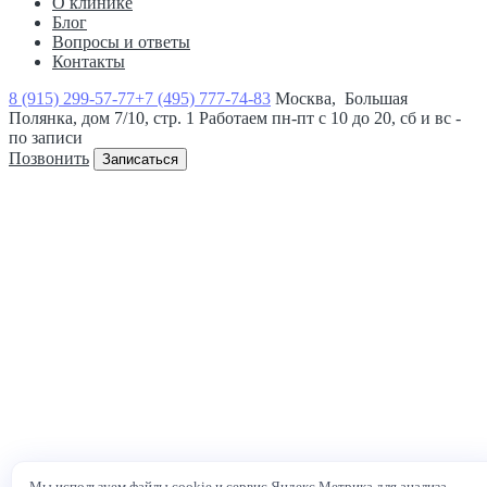
О клинике
Блог
Вопросы и ответы
Контакты
8 (915) 299-57-77
+7 (495) 777-74-83
Москва, Большая
Полянка, дом 7/10, стр. 1
Работаем пн-пт с 10 до 20, сб и вс -
по записи
Позвонить
Записаться
Мы используем файлы cookie и сервис Яндекс.Метрика для анализа