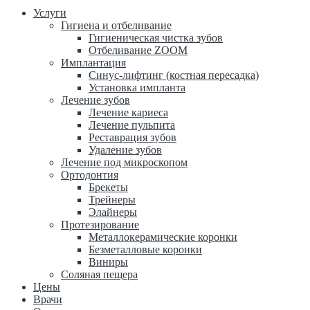
Услуги
Гигиена и отбеливание
Гигиеническая чистка зубов
Отбеливание ZOOM
Имплантация
Синус-лифтинг (костная пересадка)
Установка импланта
Лечение зубов
Лечение кариеса
Лечение пульпита
Реставрация зубов
Удаление зубов
Лечение под микроскопом
Ортодонтия
Брекеты
Трейнеры
Элайнеры
Протезирование
Металлокерамические коронки
Безметалловые коронки
Виниры
Соляная пещера
Цены
Врачи