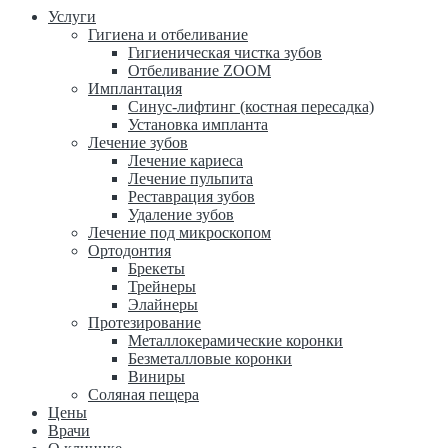
Услуги
Гигиена и отбеливание
Гигиеническая чистка зубов
Отбеливание ZOOM
Имплантация
Синус-лифтинг (костная пересадка)
Установка импланта
Лечение зубов
Лечение кариеса
Лечение пульпита
Реставрация зубов
Удаление зубов
Лечение под микроскопом
Ортодонтия
Брекеты
Трейнеры
Элайнеры
Протезирование
Металлокерамические коронки
Безметалловые коронки
Виниры
Соляная пещера
Цены
Врачи