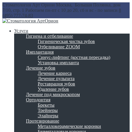
Стоматология Арт Орион
Москва, Большая Полянка, дом
7/10, стр. 1
Работаем пн-пт с 10 до 20, сб и вс - по записи
8
(495) 777-74-83
Услуги
Гигиена и отбеливание
Гигиеническая чистка зубов
Отбеливание ZOOM
Имплантация
Синус-лифтинг (костная пересадка)
Установка импланта
Лечение зубов
Лечение кариеса
Лечение пульпита
Реставрация зубов
Удаление зубов
Лечение под микроскопом
Ортодонтия
Брекеты
Трейнеры
Элайнеры
Протезирование
Металлокерамические коронки
Безметалловые коронки