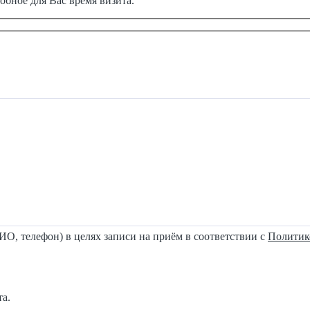
обное для Вас время визита.
О, телефон) в целях записи на приём в соответствии с
Политик
та.