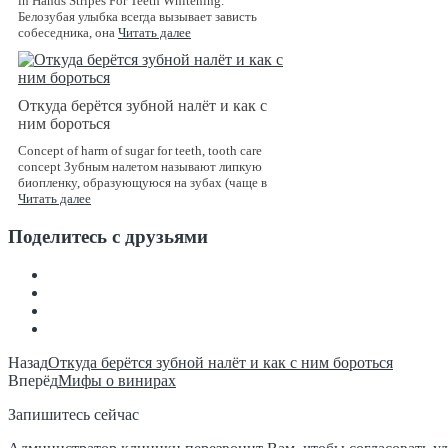
in Hands Stripes For Teeth Whitening.
Белозубая улыбка всегда вызывает зависть
собеседника, она
Читать далее
Откуда берётся зубной налёт и как с
ним бороться
Concept of harm of sugar for teeth, tooth care
concept Зубным налетом называют липкую
биопленку, образующуюся на зубах (чаще в
Читать далее
Поделитесь с друзьями
Назад
Откуда берётся зубной налёт и как с ним бороться
Вперёд
Мифы о винирах
Запишитесь сейчас