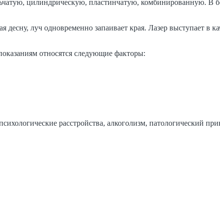
ьчатую, цилиндрическую, пластинчатую, комбинированную. В б
зая десну, луч одновременно запаивает края. Лазер выступает в
опоказаниям относятся следующие факторы:
ихологические расстройства, алкоголизм, патологический прику