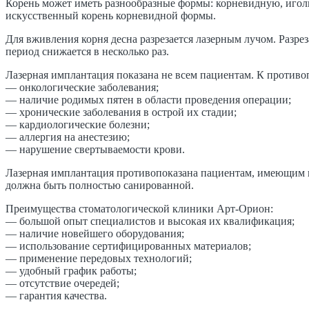
Корень может иметь разнообразные формы: корневидную, игол
искусственный корень корневидной формы.
Для вживления корня десна разрезается лазерным лучом. Разре
период снижается в несколько раз.
Лазерная имплантация показана не всем пациентам. К против
— онкологические заболевания;
— наличие родимых пятен в области проведения операции;
— хронические заболевания в острой их стадии;
— кардиологические болезни;
— аллергия на анестезию;
— нарушение свертываемости крови.
Лазерная имплантация противопоказана пациентам, имеющим пс
должна быть полностью санированной.
Преимущества стоматологической клиники Арт-Орион:
— большой опыт специалистов и высокая их квалификация;
— наличие новейшего оборудования;
— использование сертифицированных материалов;
— применение передовых технологий;
— удобный график работы;
— отсутствие очередей;
— гарантия качества.