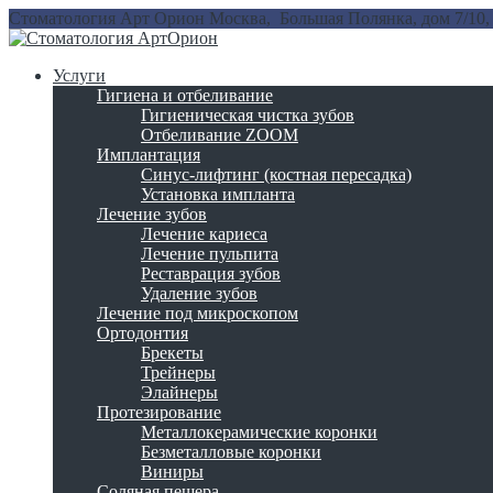
Стоматология Арт Орион
Москва, Большая Полянка, дом 7/10, 
Услуги
Гигиена и отбеливание
Гигиеническая чистка зубов
Отбеливание ZOOM
Имплантация
Синус-лифтинг (костная пересадка)
Установка импланта
Лечение зубов
Лечение кариеса
Лечение пульпита
Реставрация зубов
Удаление зубов
Лечение под микроскопом
Ортодонтия
Брекеты
Трейнеры
Элайнеры
Протезирование
Металлокерамические коронки
Безметалловые коронки
Виниры
Соляная пещера