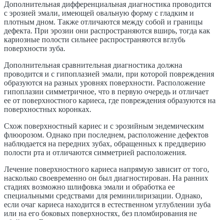
Дополнительная дифференциальная диагностика проводится
с эрозией эмали, имеющей овальную форму с гладким и
плотным дном. Также отличаются между собой и границы
дефекта. При эрозии они распространяются вширь, тогда как
кариозные полости сильнее распространяются вглубь
поверхности зуба.
Дополнительная сравнительная диагностика должна
проводится и с гипоплазией эмали, при которой повреждения
образуются на разных уровнях поверхности. Расположение
гипоплазии симметричное, что в первую очередь и отличает
ее от поверхностного кариеса, где повреждения образуются на
поверхностных коронках.
Схож поверхностный кариес и с эрозийным эндемическим
флюорозом. Однако при последнем, расположение дефектов
наблюдается на передних зубах, обращенных к преддверию
полости рта и отличаются симметрией расположения.
Лечение поверхностного кариеса напрямую зависит от того,
насколько своевременно он был диагностирован. На ранних
стадиях возможно шлифовка эмали и обработка ее
специальными средствами для реминилиризации. Однако,
если очаг кариеса находится в естественном углублении зуба
или на его боковых поверхностях, без пломбирования не