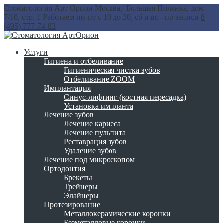
Стоматология Арт Орион
Москва, Большая Полянка, дом
7/10, стр. 1
Работаем пн-пт с 10 до 20, сб и вс - по записи
8
(495) 777-74-83
Услуги
Гигиена и отбеливание
Гигиеническая чистка зубов
Отбеливание ZOOM
Имплантация
Синус-лифтинг (костная пересадка)
Установка импланта
Лечение зубов
Лечение кариеса
Лечение пульпита
Реставрация зубов
Удаление зубов
Лечение под микроскопом
Ортодонтия
Брекеты
Трейнеры
Элайнеры
Протезирование
Металлокерамические коронки
Безметалловые коронки