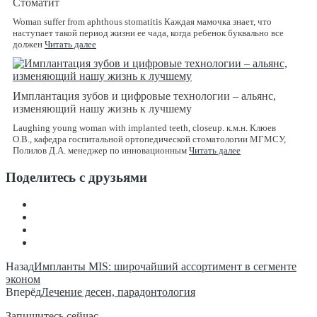
Стоматит
Woman suffer from aphthous stomatitis Каждая мамочка знает, что
наступает такой период жизни ее чада, когда ребенок буквально все
должен
Читать далее
Имплантация зубов и цифровые технологии – альянс,
изменяющий нашу жизнь к лучшему
Laughing young woman with implanted teeth, closeup. к.м.н. Клюев
О.В., кафедра госпитальной ортопедической стоматологии МГМСУ,
Полилов Д.А. менеджер по инновационным
Читать далее
Поделитесь с друзьями
Назад
Импланты MIS: широчайший ассортимент в сегменте
эконом
Вперёд
Лечение десен, парадонтология
Запишитесь сейчас