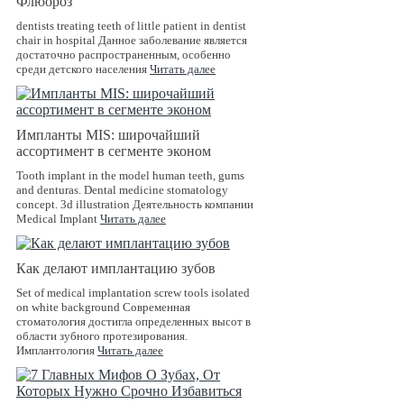
Флюороз
dentists treating teeth of little patient in dentist
chair in hospital Данное заболевание является
достаточно распространенным, особенно
среди детского населения
Читать далее
Импланты MIS: широчайший
ассортимент в сегменте эконом
Tooth implant in the model human teeth, gums
and denturas. Dental medicine stomatology
concept. 3d illustration Деятельность компании
Medical Implant
Читать далее
Как делают имплантацию зубов
Set of medical implantation screw tools isolated
on white background Современная
стоматология достигла определенных высот в
области зубного протезирования.
Имплантология
Читать далее