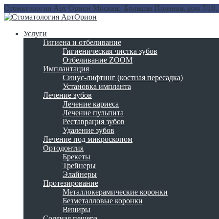
Стоматология Арт Орион
Москва, Большая Полянка, дом 7/10, 
Услуги
Гигиена и отбеливание
Гигиеническая чистка зубов
Отбеливание ZOOM
Имплантация
Синус-лифтинг (костная пересадка)
Установка импланта
Лечение зубов
Лечение кариеса
Лечение пульпита
Реставрация зубов
Удаление зубов
Лечение под микроскопом
Ортодонтия
Брекеты
Трейнеры
Элайнеры
Протезирование
Металлокерамические коронки
Безметалловые коронки
Виниры
Соляная пещера