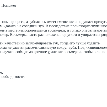
ьном процессе, а зубная ось имеет смещение и нарушает прикус.
 «давит» на соседний зуб. В последствие происходит скученнос
оль в месте непрорезевшейся восьмерки, и только оперативное 
оляр. Восьмерка часто расположена под углом и упирается в ряд
и качественно запломбировать зуб, тогда его лучше удалить.
огда не удается рассечь слизистую вокруг зуба. Под «капюшоном
м случае необходимо срочное удаление восьмерки, чтобы остано
е;
 необходимости;