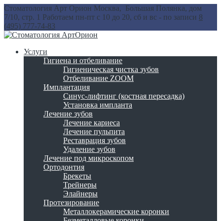
Стоматология Арт Орион
Москва, Большая Полянка, дом
7/10, стр. 1
Работаем пн-пт с 10 до 20, сб и вс - по записи
8
(495) 777-74-83
Услуги
Гигиена и отбеливание
Гигиеническая чистка зубов
Отбеливание ZOOM
Имплантация
Синус-лифтинг (костная пересадка)
Установка импланта
Лечение зубов
Лечение кариеса
Лечение пульпита
Реставрация зубов
Удаление зубов
Лечение под микроскопом
Ортодонтия
Брекеты
Трейнеры
Элайнеры
Протезирование
Металлокерамические коронки
Безметалловые коронки